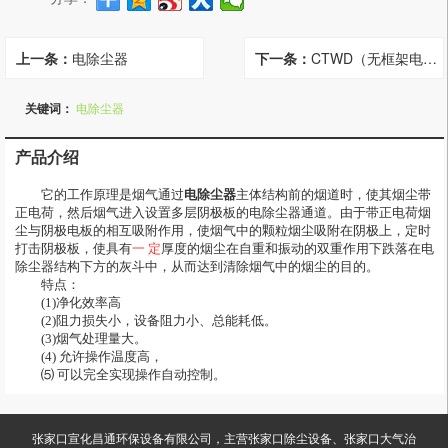
上一条：
电除尘器
下一条：
CTWD（无框架电除尘器）
关键词：
电除尘器
产品介绍
　　它的工作原理是烟气通过
电除尘器
主体结构前的烟道时，使其烟尘带
正电荷，然后烟气进入设置多层阴极板的电除尘器通道。由于带正电荷烟
尘与阴极电板的相互吸附作用，使烟气中的颗粒烟尘吸附在阴极上，定时
打击阴极板，使具有
一 定
厚度的烟尘在自重和振动的双重作用下跌落在电
除尘器结构下方的灰斗中，从而达到清除烟气中的烟尘的目的。
　　特点：
　　(1)净化效率高
　　(2)阻力损失小，设备阻力小、总能耗低。
　　(3)烟气处理量大。
　　(4) 允许操作温度高，
　　⑸ 可以完全实现操作自动控制。
张家口宣化昌通环保设备有限公司，主营张家口除尘设备、张家口大气治